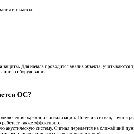
вания и нюансы:
а защиты. Для начала проводится анализ объекта, учитываются 
хранного оборудования.
ается ОС?
одключения охранной сигнализации. Получив сигнал, группа р
 работает также эффективно.
ую акустическую систему. Сигнал передается на ближайший пу
ытие окон, появление дыма, фиксацию движений.;