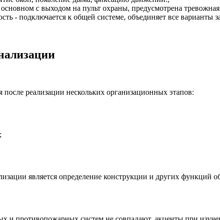
 основном с выходом на пульт охраны, предусмотрена тревожная
сть - подключается к общей системе, объединяет все варианты 
гнализации
я после реализации нескольких организационных этапов:
;
лизации является определение конструкции и других функций об
нных и противопожарных систем не совпадают, акценты при изуч